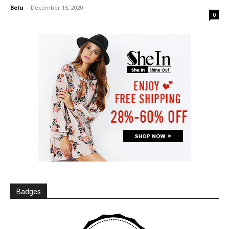
Belu
-
December 15, 2020
0
Badges