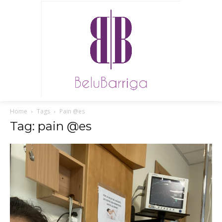
Home
Tags
Pain @es
Tag: pain @es