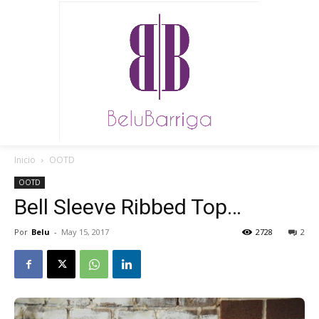
Inicio
OOTD
OOTD
Bell Sleeve Ribbed Top…
Por
Belu
-
May 15, 2017
2728
2