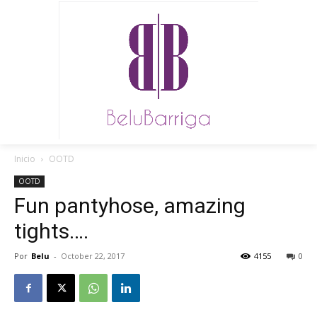
Inicio
OOTD
OOTD
Fun pantyhose, amazing
tights….
Por
Belu
-
October 22, 2017
4155
0