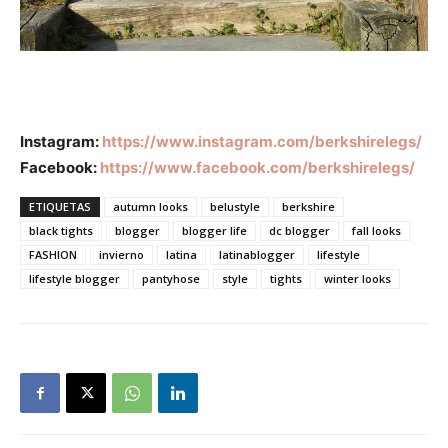
Instagram:
https://www.
instagram.com/berkshirelegs/
Facebook:
https://www.
facebook.com/berkshirelegs/
ETIQUETAS
autumn looks
belustyle
berkshire
black tights
blogger
blogger life
dc blogger
fall looks
FASHION
invierno
latina
latinablogger
lifestyle
lifestyle blogger
pantyhose
style
tights
winter looks