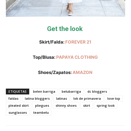
Get the look
Skirt/Falda:
FOREVER 21
Top/Blusa:
PAPAYA CLOTHING
Shoes/Zapatos:
AMAZON
ETIQUETAS
belen barriga
belubarriga
dc bloggers
faldas
latina bloggers
latinas
lok de primavera
love top
pleated skirt
pliegues
shinny shoes
skirt
spring look
sunglasses
teambelu