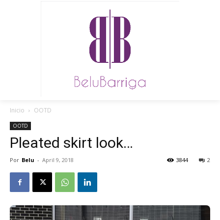
Inicio
OOTD
OOTD
Pleated skirt look…
Por
Belu
-
April 9, 2018
3844
2